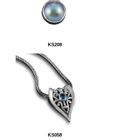
KS208
KS058