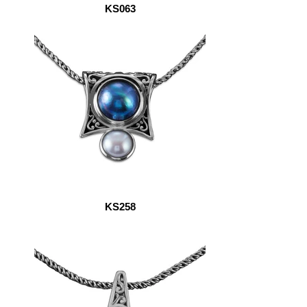
KS063
KS258