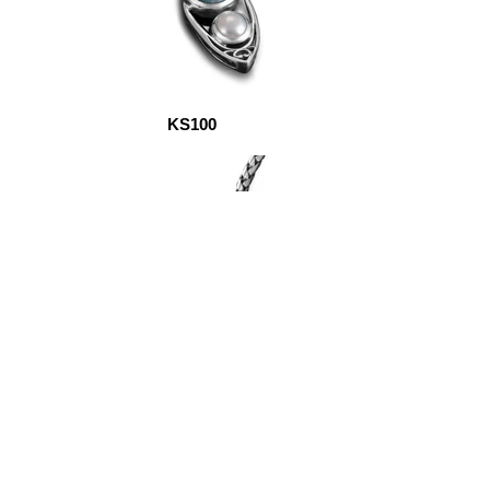
KS100
KS345